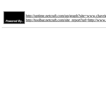
http://uptime.netcraft.com/up/graph?site=www.chavri
http://toolbar.netcraft.com/site_report?url=http://www